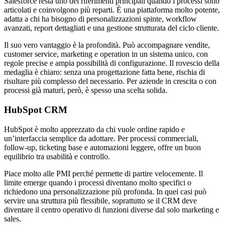
Salesforce resta uno dei riferimenti principali quando i processi sono
articolati e coinvolgono più reparti. È una piattaforma molto potente,
adatta a chi ha bisogno di personalizzazioni spinte, workflow
avanzati, report dettagliati e una gestione strutturata del ciclo cliente.
Il suo vero vantaggio è la profondità. Può accompagnare vendite,
customer service, marketing e operation in un sistema unico, con
regole precise e ampia possibilità di configurazione. Il rovescio della
medaglia è chiaro: senza una progettazione fatta bene, rischia di
risultare più complesso del necessario. Per aziende in crescita o con
processi già maturi, però, è spesso una scelta solida.
HubSpot CRM
HubSpot è molto apprezzato da chi vuole ordine rapido e
un’interfaccia semplice da adottare. Per processi commerciali,
follow-up, ticketing base e automazioni leggere, offre un buon
equilibrio tra usabilità e controllo.
Piace molto alle PMI perché permette di partire velocemente. Il
limite emerge quando i processi diventano molto specifici o
richiedono una personalizzazione più profonda. In quei casi può
servire una struttura più flessibile, soprattutto se il CRM deve
diventare il centro operativo di funzioni diverse dal solo marketing e
sales.