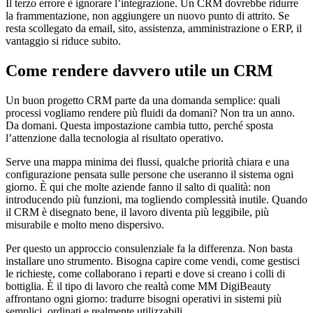
Il terzo errore è ignorare l’integrazione. Un CRM dovrebbe ridurre
la frammentazione, non aggiungere un nuovo punto di attrito. Se
resta scollegato da email, sito, assistenza, amministrazione o ERP, il
vantaggio si riduce subito.
Come rendere davvero utile un CRM
Un buon progetto CRM parte da una domanda semplice: quali
processi vogliamo rendere più fluidi da domani? Non tra un anno.
Da domani. Questa impostazione cambia tutto, perché sposta
l’attenzione dalla tecnologia al risultato operativo.
Serve una mappa minima dei flussi, qualche priorità chiara e una
configurazione pensata sulle persone che useranno il sistema ogni
giorno. È qui che molte aziende fanno il salto di qualità: non
introducendo più funzioni, ma togliendo complessità inutile. Quando
il CRM è disegnato bene, il lavoro diventa più leggibile, più
misurabile e molto meno dispersivo.
Per questo un approccio consulenziale fa la differenza. Non basta
installare uno strumento. Bisogna capire come vendi, come gestisci
le richieste, come collaborano i reparti e dove si creano i colli di
bottiglia. È il tipo di lavoro che realtà come MM DigiBeauty
affrontano ogni giorno: tradurre bisogni operativi in sistemi più
semplici, ordinati e realmente utilizzabili.