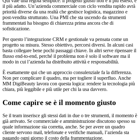
Qui vale una regola semplice: il progetto giusto non è il più esteso, è
il più adatto. Un’azienda commerciale con ciclo vendita rapido avrà
priorità diverse da una realtà che gestisce logistica, magazzino e
post-vendita strutturato. Una PMI che sta uscendo da strumenti
frammentati ha bisogno di chiarezza prima ancora che di
sofisticazione.
Per questo l’integrazione CRM e gestionale va pensata come un
progetto su misura. Stesso obiettivo, percorsi diversi. In alcuni casi
basta collegare bene pochi passaggi chiave. In altri serve ripensare il
flusso end-to-end, perché il problema non è solo il software ma il
modo in cui l’azienda ha distribuito attività e responsabilità.
È esattamente qui che un approccio consulenziale fa la differenza.
Non per complicare il quadro, ma per togliere il superfluo. Anche
MM DigiBeauty lavora con questa logica: rendere la tecnologia più
chiara, più leggibile e più utile per chi la usa davvero.
Come capire se è il momento giusto
Se il team inserisce gli stessi dati in due o tre strumenti, il momento è
già arrivato. Se commerciale e amministrazione discutono spesso su
quale informazione sia corretta, anche. Se per avere un quadro
cliente servono mail, telefonate e verifiche manuali, l’azienda sta
pagando ogni giorno il costo della frammentazione.