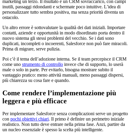
marketing un terzo. Il risultato è un CRM sovraccarico, con campi
inutili, passaggi ridondanti e schermate poco intuitive. L’idea di
personalizzare tutto sembra positiva, ma senza priorità diventa un
ostacolo.
Un altro errore è sottovalutare la qualità dei dati iniziali. Importare
contatti, aziende e opportunità in modo disordinato porta dentro il
nuovo sistema gli stessi problemi del vecchio. Se i dati sono
duplicati, incompleti o incoerenti, Salesforce non può fare miracoli.
Prima di migrare, serve pulizia.
Poi c’è il tema dell’adozione interna. Se il team percepisce il CRM
come uno
strumento di controllo
invece che di supporto, lo userà
male o solo in parte. Per evitarlo, bisogna mostrare subito il
vantaggio pratico: meno attività manuali, meno passaggi dispersi,
più chiarezza su cosa fare e quando.
Come rendere l’implementazione più
leggera e più efficace
Per implementare Salesforce senza complicazioni serve un progetto
con
pochi obiettivi chiari
. Il primo è definire un perimetro iniziale
realistico. Non tutto deve entrare nella prima fase. Anzi, partire da
un nucleo essenziale è spesso la scelta più intelligente.