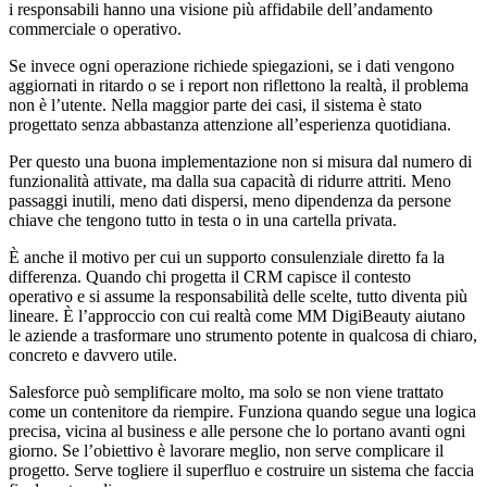
i responsabili hanno una visione più affidabile dell’andamento
commerciale o operativo.
Se invece ogni operazione richiede spiegazioni, se i dati vengono
aggiornati in ritardo o se i report non riflettono la realtà, il problema
non è l’utente. Nella maggior parte dei casi, il sistema è stato
progettato senza abbastanza attenzione all’esperienza quotidiana.
Per questo una buona implementazione non si misura dal numero di
funzionalità attivate, ma dalla sua capacità di ridurre attriti. Meno
passaggi inutili, meno dati dispersi, meno dipendenza da persone
chiave che tengono tutto in testa o in una cartella privata.
È anche il motivo per cui un supporto consulenziale diretto fa la
differenza. Quando chi progetta il CRM capisce il contesto
operativo e si assume la responsabilità delle scelte, tutto diventa più
lineare. È l’approccio con cui realtà come MM DigiBeauty aiutano
le aziende a trasformare uno strumento potente in qualcosa di chiaro,
concreto e davvero utile.
Salesforce può semplificare molto, ma solo se non viene trattato
come un contenitore da riempire. Funziona quando segue una logica
precisa, vicina al business e alle persone che lo portano avanti ogni
giorno. Se l’obiettivo è lavorare meglio, non serve complicare il
progetto. Serve togliere il superfluo e costruire un sistema che faccia