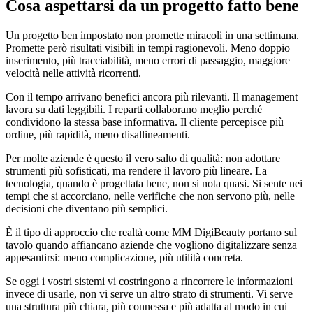
Cosa aspettarsi da un progetto fatto bene
Un progetto ben impostato non promette miracoli in una settimana.
Promette però risultati visibili in tempi ragionevoli. Meno doppio
inserimento, più tracciabilità, meno errori di passaggio, maggiore
velocità nelle attività ricorrenti.
Con il tempo arrivano benefici ancora più rilevanti. Il management
lavora su dati leggibili. I reparti collaborano meglio perché
condividono la stessa base informativa. Il cliente percepisce più
ordine, più rapidità, meno disallineamenti.
Per molte aziende è questo il vero salto di qualità: non adottare
strumenti più sofisticati, ma rendere il lavoro più lineare. La
tecnologia, quando è progettata bene, non si nota quasi. Si sente nei
tempi che si accorciano, nelle verifiche che non servono più, nelle
decisioni che diventano più semplici.
È il tipo di approccio che realtà come MM DigiBeauty portano sul
tavolo quando affiancano aziende che vogliono digitalizzare senza
appesantirsi: meno complicazione, più utilità concreta.
Se oggi i vostri sistemi vi costringono a rincorrere le informazioni
invece di usarle, non vi serve un altro strato di strumenti. Vi serve
una struttura più chiara, più connessa e più adatta al modo in cui