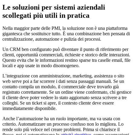
Le soluzioni per sistemi aziendali
scollegati più utili in pratica
Nella maggior parte delle PMI, la soluzione non è una piattaforma
gigantesca che sostituisce tutto. È una combinazione ben pensata di
centralizzazione, automazione e pulizia dei processi.
Un CRM ben configurato può diventare il punto di riferimento per
clienti, opportunità commerciali, richieste e storico delle interazioni.
Questo evita che le informazioni restino sparse tra caselle email, file
locali e app usate in modo disomogeneo.
L’integrazione con amministrazione, marketing, assistenza o sito
web serve poi a far scorrere i dati senza passaggi manuali. Se un
contatto compila un modulo, il commerciale deve trovarlo già
registrato correttamente. Se un ordine viene confermato, chi gestisce
il cliente deve poter vedere lo stato aggiornato senza scrivere a tre
colleghi. Se un ticket si apre, il contesto cliente deve essere
immediatamente disponibile.
Anche l’automazione ha un ruolo importante, ma va usata con
criterio. Automatizzare un processo confuso non lo migliora. Lo
rende solo più veloce nel creare problemi. Prima si chiarisce il
flusso, poi si automatizzano le
attività ripetitive
, come assegnazioni,