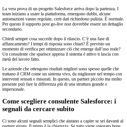
La vera prova di un progetto Salesforce arriva dopo la partenza. I
team iniziano a usare la piattaforma, emergono dubbi, alcune
automazioni vanno regolate, certi dati richiedono pulizia. È normale.
Per questo il supporto post go-live non dovrebbe essere un dettaglio
secondario.
Chiedi sempre cosa succede dopo il rilascio. C’è una fase di
affiancamento? I tempi di risposta sono chiari? È previsto un
momento di verifica per ottimizzare ciò che emerge dall’uso reale?
Un consulente che sparisce appena il sistema è attivo ti lascia con
metà del lavoro fatto.
Le aziende che ottengono risultati migliori sono spesso quelle che
trattano il CRM come un sistema vivo, da migliorare nel tempo con
interventi sensati e misurati. In questo, un partner piccolo ma molto
presente può fare la differenza più di una struttura grande e
impersonale.
Come scegliere consulente Salesforce: i
segnali da cercare subito
Ci sono alcuni segnali semplici che aiutano a capire se sei davanti al
partner giusto. Il primo è la chiarezza. Se tutto viene spiegato bene,