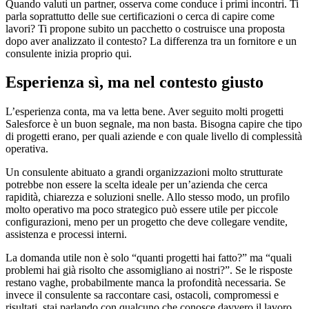
Quando valuti un partner, osserva come conduce i primi incontri. Ti
parla soprattutto delle sue certificazioni o cerca di capire come
lavori? Ti propone subito un pacchetto o costruisce una proposta
dopo aver analizzato il contesto? La differenza tra un fornitore e un
consulente inizia proprio qui.
Esperienza sì, ma nel contesto giusto
L’esperienza conta, ma va letta bene. Aver seguito molti progetti
Salesforce è un buon segnale, ma non basta. Bisogna capire che tipo
di progetti erano, per quali aziende e con quale livello di complessità
operativa.
Un consulente abituato a grandi organizzazioni molto strutturate
potrebbe non essere la scelta ideale per un’azienda che cerca
rapidità, chiarezza e soluzioni snelle. Allo stesso modo, un profilo
molto operativo ma poco strategico può essere utile per piccole
configurazioni, meno per un progetto che deve collegare vendite,
assistenza e processi interni.
La domanda utile non è solo “quanti progetti hai fatto?” ma “quali
problemi hai già risolto che assomigliano ai nostri?”. Se le risposte
restano vaghe, probabilmente manca la profondità necessaria. Se
invece il consulente sa raccontare casi, ostacoli, compromessi e
risultati, stai parlando con qualcuno che conosce davvero il lavoro