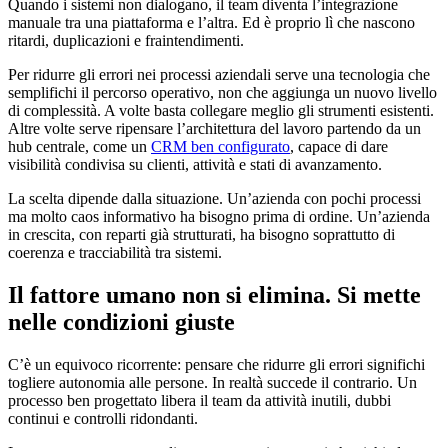
Quando i sistemi non dialogano, il team diventa l’integrazione
manuale tra una piattaforma e l’altra. Ed è proprio lì che nascono
ritardi, duplicazioni e fraintendimenti.
Per ridurre gli errori nei processi aziendali serve una tecnologia che
semplifichi il percorso operativo, non che aggiunga un nuovo livello
di complessità. A volte basta collegare meglio gli strumenti esistenti.
Altre volte serve ripensare l’architettura del lavoro partendo da un
hub centrale, come un
CRM ben configurato
, capace di dare
visibilità condivisa su clienti, attività e stati di avanzamento.
La scelta dipende dalla situazione. Un’azienda con pochi processi
ma molto caos informativo ha bisogno prima di ordine. Un’azienda
in crescita, con reparti già strutturati, ha bisogno soprattutto di
coerenza e tracciabilità tra sistemi.
Il fattore umano non si elimina. Si mette
nelle condizioni giuste
C’è un equivoco ricorrente: pensare che ridurre gli errori significhi
togliere autonomia alle persone. In realtà succede il contrario. Un
processo ben progettato libera il team da attività inutili, dubbi
continui e controlli ridondanti.