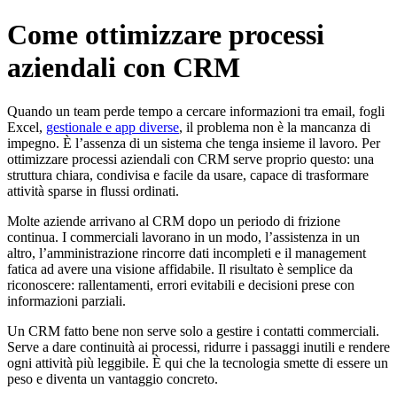
Skip
Come ottimizzare processi
to
content
aziendali con CRM
Quando un team perde tempo a cercare informazioni tra email, fogli
Excel,
gestionale e app diverse
, il problema non è la mancanza di
impegno. È l’assenza di un sistema che tenga insieme il lavoro. Per
ottimizzare processi aziendali con CRM serve proprio questo: una
struttura chiara, condivisa e facile da usare, capace di trasformare
attività sparse in flussi ordinati.
Molte aziende arrivano al CRM dopo un periodo di frizione
continua. I commerciali lavorano in un modo, l’assistenza in un
altro, l’amministrazione rincorre dati incompleti e il management
fatica ad avere una visione affidabile. Il risultato è semplice da
riconoscere: rallentamenti, errori evitabili e decisioni prese con
informazioni parziali.
Un CRM fatto bene non serve solo a gestire i contatti commerciali.
Serve a dare continuità ai processi, ridurre i passaggi inutili e rendere
ogni attività più leggibile. È qui che la tecnologia smette di essere un
peso e diventa un vantaggio concreto.