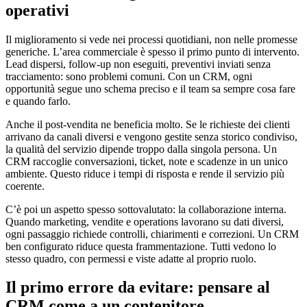
operativi
Il miglioramento si vede nei processi quotidiani, non nelle promesse
generiche. L’area commerciale è spesso il primo punto di intervento.
Lead dispersi, follow-up non eseguiti, preventivi inviati senza
tracciamento: sono problemi comuni. Con un CRM, ogni
opportunità segue uno schema preciso e il team sa sempre cosa fare
e quando farlo.
Anche il post-vendita ne beneficia molto. Se le richieste dei clienti
arrivano da canali diversi e vengono gestite senza storico condiviso,
la qualità del servizio dipende troppo dalla singola persona. Un
CRM raccoglie conversazioni, ticket, note e scadenze in un unico
ambiente. Questo riduce i tempi di risposta e rende il servizio più
coerente.
C’è poi un aspetto spesso sottovalutato: la collaborazione interna.
Quando marketing, vendite e operations lavorano su dati diversi,
ogni passaggio richiede controlli, chiarimenti e correzioni. Un CRM
ben configurato riduce questa frammentazione. Tutti vedono lo
stesso quadro, con permessi e viste adatte al proprio ruolo.
Il primo errore da evitare: pensare al
CRM come a un contenitore