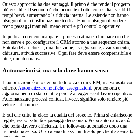
Questo approccio ha due vantaggi. Il primo è che rende il progetto
più gestibile. Il secondo è che permette di ottenere risultati visibili in
tempi brevi, aumentando la fiducia interna. Le aziende non hanno
bisogno di una trasformazione teorica. Hanno bisogno di vedere
meno passaggi manuali, meno errori e più controllo operativo.
In pratica, conviene mappare il processo attuale, eliminare ciò che
non serve e poi configurare il CRM attorno a una sequenza chiara.
Entrata della richiesta, qualificazione, assegnazione, avanzamento,
chiusura, attività successive. Ogni fase deve essere comprensibile e
utile, non decorativa.
Automazioni sì, ma solo dove hanno senso
L’automazione è uno dei punti di forza di un CRM, ma va usata con
criterio.
Automatizzare notifiche, assegnazioni
, promemoria e
aggiornamenti di stato è utile perché alleggerisce il lavoro ripetitivo.
Automatizzare processi confusi, invece, significa solo rendere più
veloce il disordine.
È qui che entra in gioco la qualità del progetto. Prima si chiariscono
regole, responsabilità e passaggi decisionali. Poi si automatizza ciò
che porta davvero efficienza. Un follow-up automatico dopo una
richiesta ha senso. Una catena di task inutili solo perché il sistema lo
consente, no.