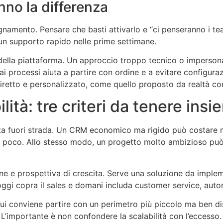
no la differenza
mento. Pensare che basti attivarlo e “ci penseranno i team
 un supporto rapido nelle prime settimane.
 della piattaforma. Un approccio troppo tecnico o impersonal
i processi aiuta a partire con ordine e a evitare configuraz
diretto e personalizzato, come quello proposto da realtà 
lità: tre criteri da tenere ins
rta fuori strada. Un CRM economico ma rigido può costare 
 poco. Allo stesso modo, un progetto molto ambizioso può 
one e prospettiva di crescita. Serve una soluzione da implem
gi copra il sales e domani includa customer service, aut
cui conviene partire con un perimetro più piccolo ma ben dis
 L’importante è non confondere la scalabilità con l’eccesso.