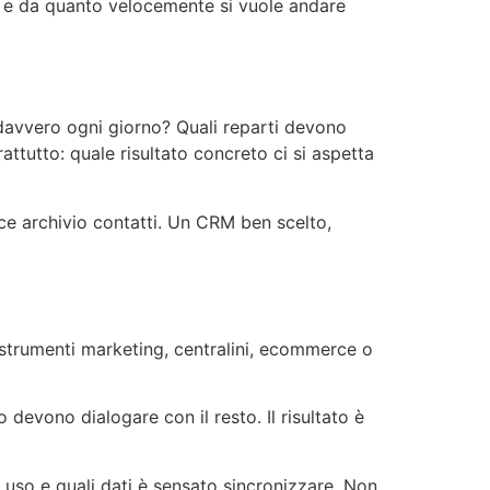
o e da quanto velocemente si vuole andare
o davvero ogni giorno? Quali reparti devono
ttutto: quale risultato concreto ci si aspetta
ice archivio contatti. Un CRM ben scelto,
 strumenti marketing, centralini, ecommerce o
 devono dialogare con il resto. Il risultato è
 uso e quali dati è sensato sincronizzare. Non