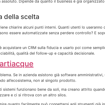
in assoluto. Dipende da quanto il business è già organizzat
 della scelta
viene chiarire alcuni punti interni. Quanti utenti lo userann
ssono essere automatizzate senza perdere controllo? E sopra
o è acquistare un CRM sulla fiducia e usarlo poi come sempl
ciabilità, qualità del follow-up e capacità decisionale.
partiacque
blema. Se in azienda esistono già software amministrativi,
ndo all’ecosistema, non al singolo prodotto.
lti sistemi funzionano bene da soli, ma creano attrito quando
are e ci si ritrova con un altro silos.
ire quanto facilmente può connettersi agli strumenti già in