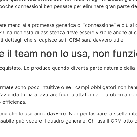
 poche connessioni ben pensate per eliminare gran parte de
e meno alla promessa generica di “connessione” e più ai ca
Una richiesta di assistenza deve essere visibile anche a
ti dettagli che si capisce se il CRM sarà davvero utile.
e il team non lo usa, non funz
istato. Lo produce quando diventa parte naturale della rou
hermate sono poco intuitive o se i campi obbligatori non han
azienda torna a lavorare fuori piattaforma. Il problema no
efficienza.
sone che lo useranno davvero. Non per lasciare la scelta in
nsabile può vedere il quadro generale. Chi usa il CRM otto o