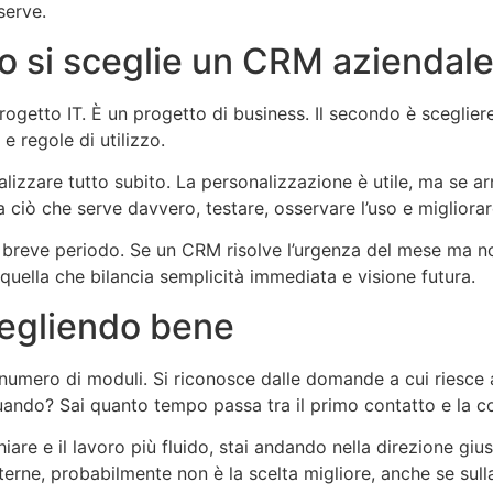
serve.
do si sceglie un CRM aziendal
getto IT. È un progetto di business. Il secondo è scegliere 
 e regole di utilizzo.
izzare tutto subito. La personalizzazione è utile, ma se ar
a ciò che serve davvero, testare, osservare l’uso e miglior
ul breve periodo. Se un CRM risolve l’urgenza del mese ma n
 quella che bilancia semplicità immediata e visione futura.
cegliendo bene
umero di moduli. Si riconosce dalle domande a cui riesce a
quando? Sai quanto tempo passa tra il primo contatto e la c
iare e il lavoro più fluido, stai andando nella direzione gi
terne, probabilmente non è la scelta migliore, anche se sul