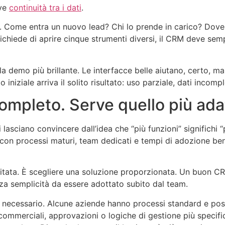
rve
continuità tra i dati
.
. Come entra un nuovo lead? Chi lo prende in carico? Dove 
richiede di aprire cinque strumenti diversi, il CRM deve sem
a demo più brillante. Le interfacce belle aiutano, certo, ma 
iniziale arriva il solito risultato: uso parziale, dati incomple
ompleto. Serve quello più ada
 lasciano convincere dall’idea che “più funzioni” significh
on processi maturi, team dedicati e tempi di adozione ben ge
imitata. È scegliere una soluzione proporzionata. Un buon 
za semplicità da essere adottato subito dal team.
one necessario. Alcune aziende hanno processi standard e p
commerciali, approvazioni o logiche di gestione più specif